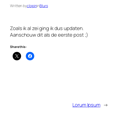
Written by
clopin
in
Blurs
Zoals ik al zei ging ik dus updaten.
Aanschouw dit als de eerste post ;)
Share this:
Lorum Ipsum
→