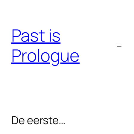
Skip
to
content
Past is
Prologue
De eerste…