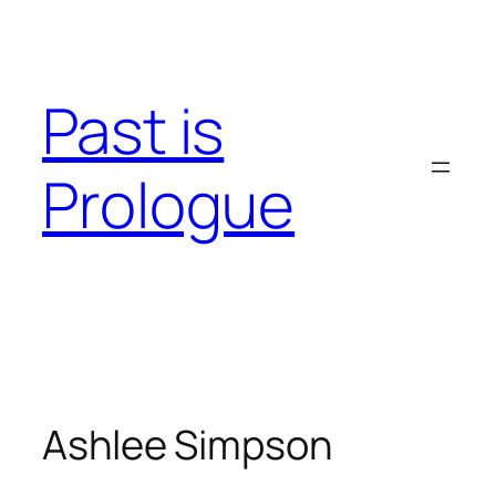
Skip
to
content
Past is
Prologue
Ashlee Simpson