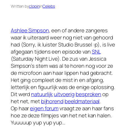
Written by
clopin
in
Celebs
Ashlee Simpson
, een of andere zangeres
waar ik uiteraard weer nog niet van gehoord
had (Sorry, ik luister Studio Brussel :p), is live
afgegaan tijdens een episode van
SNL
(Saturday Night Live). De zus van Jessica
Simpson’s stem was al te horen nog voor ze
de microfoon aan haar lippen had gebracht.
Het ging compleet de mist in en afgang,
letterlijk en figuurlijk was de enige oplossing.
Dit werd
natuurlijk
uitvoerig
besproken
op
het net, met
bijhorend
beeldmateriaal
.
Op haar
eigen forum
vraagt ze aan haar fans
hoe ze deze filmpjes van het net kan halen.
Yuuuuup yup yup yup…