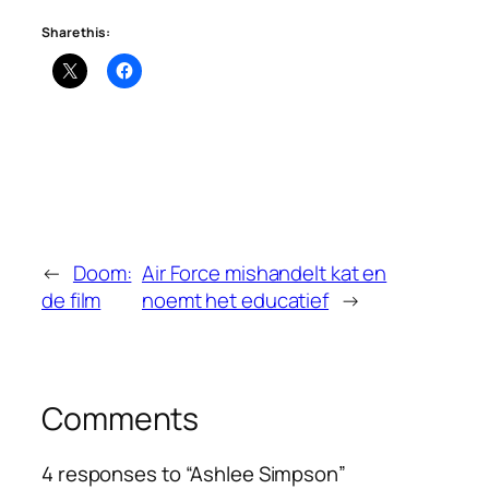
Share this:
←
Doom:
Air Force mishandelt kat en
de film
noemt het educatief
→
Comments
4 responses to “Ashlee Simpson”