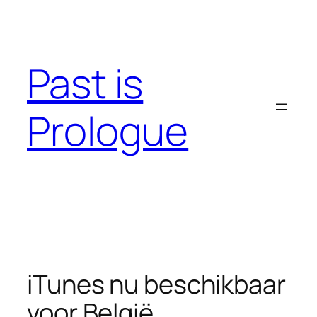
Skip
to
content
Past is
Prologue
iTunes nu beschikbaar
voor België