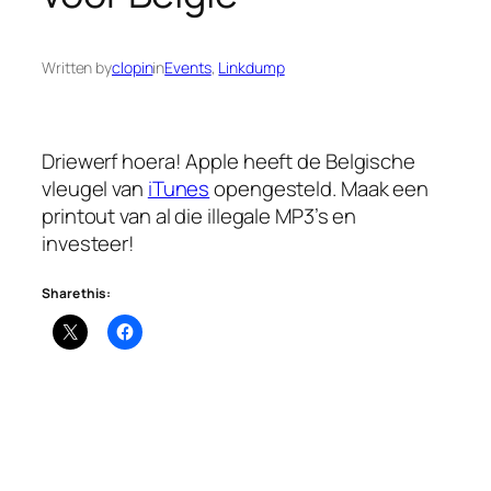
Written by
clopin
in
Events
, 
Linkdump
Driewerf hoera! Apple heeft de Belgische
vleugel van
iTunes
opengesteld. Maak een
printout van al die illegale MP3’s en
investeer!
Share this: