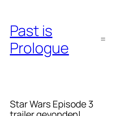
Skip
to
content
Past is
Prologue
Star Wars Episode 3
trailer gevonden!