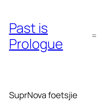
Skip
to
content
Past is
Prologue
SuprNova foetsjie