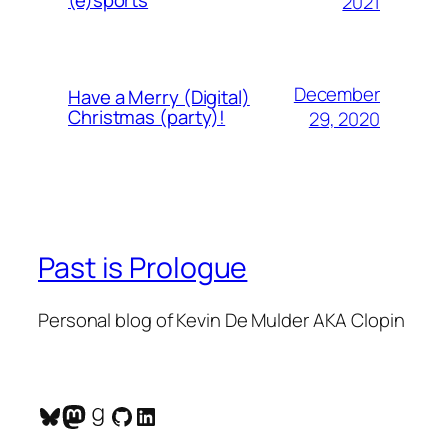
(e)sports
2021
December
Have a Merry (Digital)
Christmas (party)!
29, 2020
Past is Prologue
Personal blog of Kevin De Mulder AKA Clopin
Bluesky
Mastodon
Goodreads
GitHub
LinkedIn