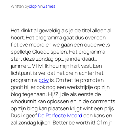
Written by
clopin
in
Games
Het klinkt al geweldig als je de titel alleen al
hoort. Het programma gaat dus over een
fictieve moord en we gaan een ouderwets
spelletje Cluedo spelen. Het programma
start deze zondag op… ja inderdaad…
jammer… VTM. Ik hou mijn hart vast. Een
lichtpunt is wel dat het brein achter het
programma
pdw
is. Om het te promoten
gooit hij er ook nog een wedstrijdje op zijn
blog tegenaan: Hij/Zij die als eerste de
whodunnit kan oplossen en in de comments
op zijn blog kan plaatsen krijgt wint een prijs.
Dus ik geef
De Perfecte Moord
een kans en
zal zondag kijken. Better be worth it! Of mijn