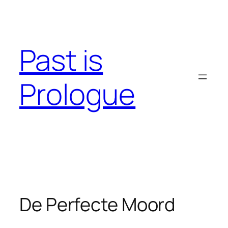
Skip
to
content
Past is
Prologue
De Perfecte Moord