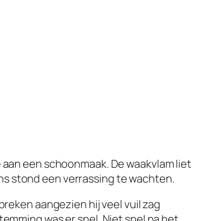
oe aan een schoonmaak. De waakvlam liet
ns stond een verrassing te wachten.
breken aangezien hij veel vuil zag
temming was er snel. Niet snel na het