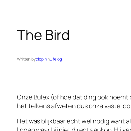
The Bird
Written by
clopin
in
Lifelog
Onze Bulex (of hoe dat ding ook noemt 
het telkens afweten dus onze vaste lo
Het was blijkbaar echt wel nodig want a
liggen waar hij niet direct aankon. Hij