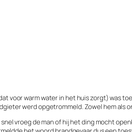
dat voor warm water in het huis zorgt) was t
odgieter werd opgetrommeld. Zowel hem als o
l snel vroeg de man of hij het ding mocht open
 vermeldde het woord brandgevaar dus een toes