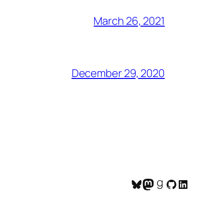
March 26, 2021
December 29, 2020
Bluesky
Mastodon
Goodreads
GitHub
LinkedI