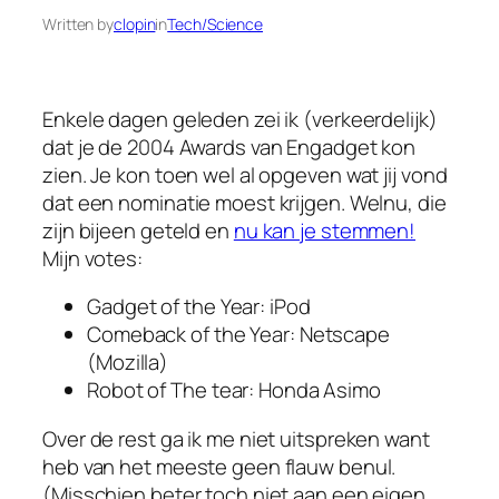
Written by
clopin
in
Tech/Science
Enkele dagen geleden zei ik (verkeerdelijk)
dat je de 2004 Awards van Engadget kon
zien. Je kon toen wel al opgeven wat jij vond
dat een nominatie moest krijgen. Welnu, die
zijn bijeen geteld en
nu kan je stemmen!
Mijn votes:
Gadget of the Year: iPod
Comeback of the Year: Netscape
(Mozilla)
Robot of The tear: Honda Asimo
Over de rest ga ik me niet uitspreken want
heb van het meeste geen flauw benul.
(Misschien beter toch niet aan een eigen