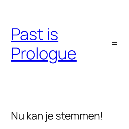
Skip
to
content
Past is
Prologue
Nu kan je stemmen!