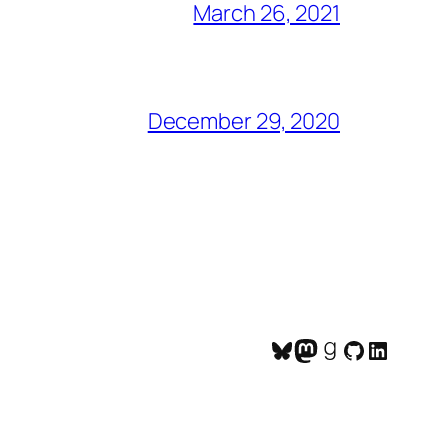
March 26, 2021
December 29, 2020
Bluesky
Mastodon
Goodreads
GitHub
LinkedI