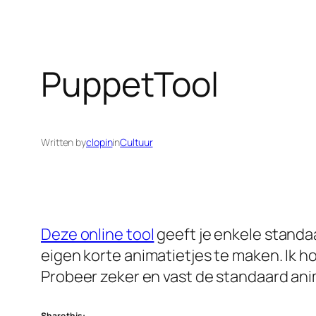
PuppetTool
Written by
clopin
in
Cultuur
Deze online tool
geeft je enkele standaa
eigen korte animatietjes te maken. Ik 
Probeer zeker en vast de standaard anim
Share this: