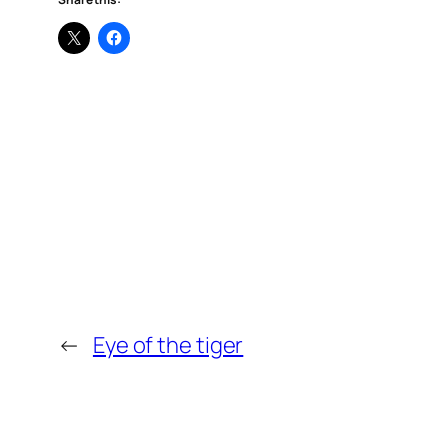
←
Eye of the tiger