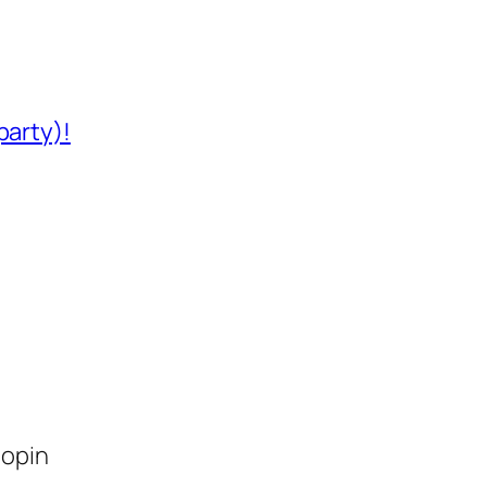
party)!
lopin