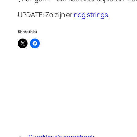
UPDATE: Zo zijn er
nog
strings
.
Share this: