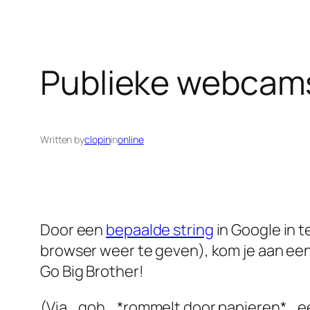
Publieke webcam
Written by
clopin
in
online
Door een
bepaalde string
in Google in 
browser weer te geven), kom je aan een 
Go Big Brother!
(Via… goh… *rommelt door papieren*… een