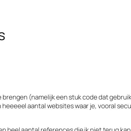
s
te brengen (namelijk een stuk code dat gebrui
heeeeel aantal websites waar je, vooral secur
 heel aantal references die ik niet terug kan