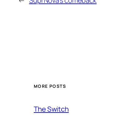
←
SuprNova's comeback
MORE POSTS
The Switch