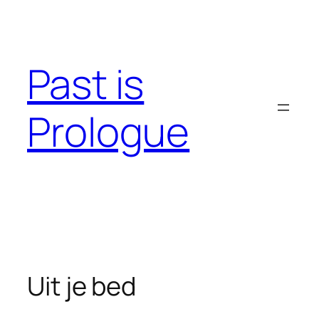
Skip
to
content
Past is
Prologue
Uit je bed