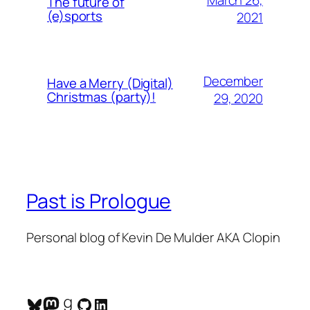
March 26,
The future of
(e)sports
2021
December
Have a Merry (Digital)
Christmas (party)!
29, 2020
Past is Prologue
Personal blog of Kevin De Mulder AKA Clopin
Bluesky
Mastodon
Goodreads
GitHub
LinkedIn