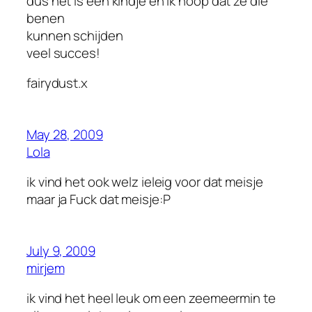
dus het is een kindje en ik hoop dat ze die
benen
kunnen schijden
veel succes!
fairydust.x
May 28, 2009
Lola
ik vind het ook welz ieleig voor dat meisje
maar ja Fuck dat meisje:P
July 9, 2009
mirjem
ik vind het heel leuk om een zeemeermin te