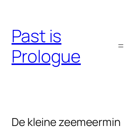
Skip
to
content
Past is
Prologue
De kleine zeemeermin