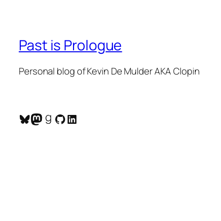
Past is Prologue
Personal blog of Kevin De Mulder AKA Clopin
Bluesky
Mastodon
Goodreads
GitHub
LinkedIn