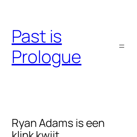
Skip
to
content
Past is
Prologue
Ryan Adams is een
klink kwijt