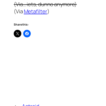
(Via… iets, dunno anymore)
(Via
Metafilter
)
Share this: