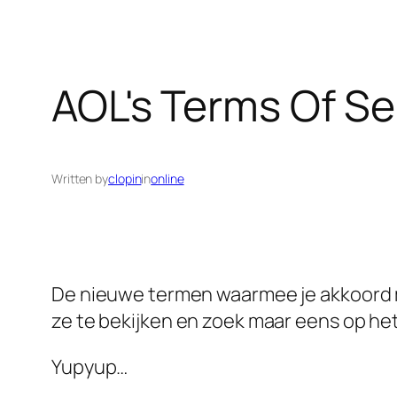
AOL's Terms Of Se
Written by
clopin
in
online
De nieuwe termen waarmee je akkoord mo
ze te bekijken en zoek maar eens op he
Yupyup…