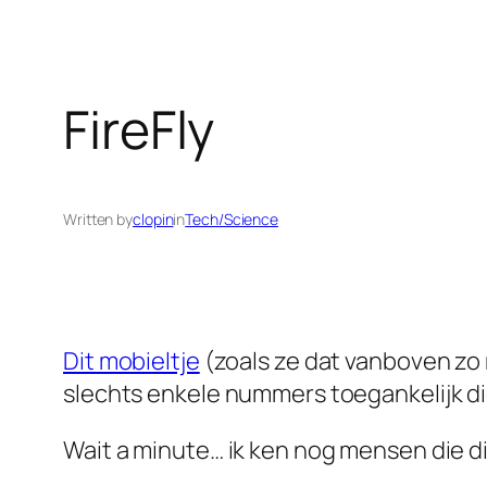
FireFly
Written by
clopin
in
Tech/Science
Dit mobieltje
(zoals ze dat vanboven zo 
slechts enkele nummers toegankelijk 
Wait a minute… ik ken nog mensen die di