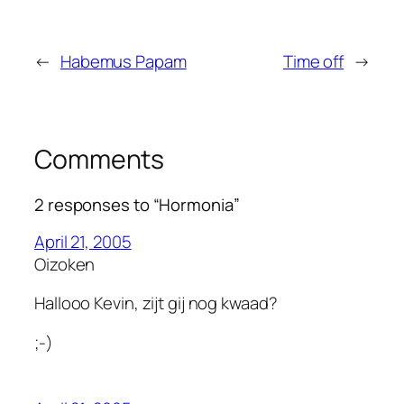
←
Habemus Papam
Time off
→
Comments
2 responses to “Hormonia”
April 21, 2005
Oizoken
Hallooo Kevin, zijt gij nog kwaad?
;-)