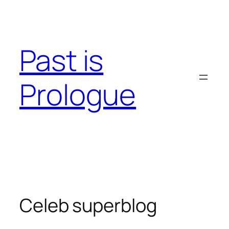
Skip
to
content
Past is
Prologue
Celeb superblog