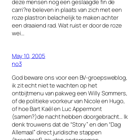
deze mensen nog een geslaagde fin de
carri?re beleven in plaats van zich met een
roze plastron belachelijk te maken achter
een draaiend rad. Wat ruist er door de roze
wei…
May 10, 2005
no3
God beware ons voor een BV-groepsweblog,
ik zit echt niet te wachten op het
ontbijtmenu van pakweg een Willy Sommers,
of de politieke voorkeur van Nicole en Hugo,
of hoe Bart Kaël en Luc Appermont
(samen?)de nacht hebben doorgebracht… Ik
denk trouwens dat de “Story” en den “Dag
Allemaal” direct juridische stappen
(broodroof) zouden ondernemen.