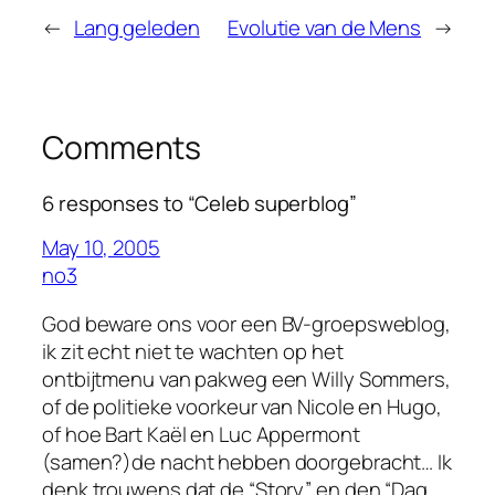
←
Lang geleden
Evolutie van de Mens
→
Comments
6 responses to “Celeb superblog”
May 10, 2005
no3
God beware ons voor een BV-groepsweblog,
ik zit echt niet te wachten op het
ontbijtmenu van pakweg een Willy Sommers,
of de politieke voorkeur van Nicole en Hugo,
of hoe Bart Kaël en Luc Appermont
(samen?)de nacht hebben doorgebracht… Ik
denk trouwens dat de “Story” en den “Dag