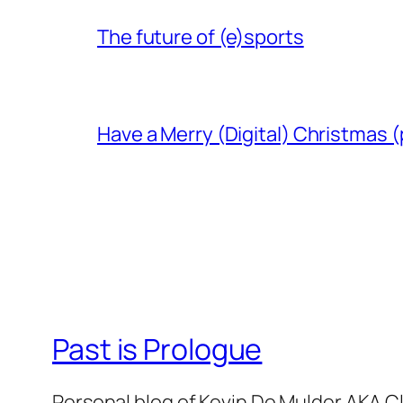
The future of (e)sports
Have a Merry (Digital) Christmas (
Past is Prologue
Personal blog of Kevin De Mulder AKA C