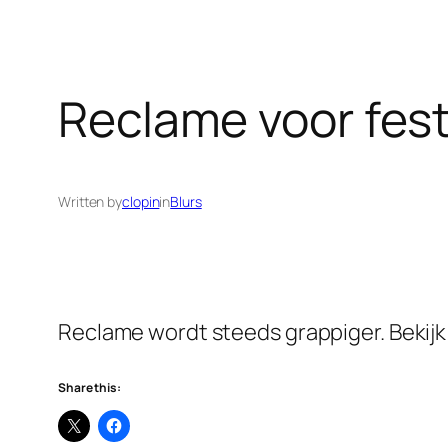
Reclame voor fest
Written by
clopin
in
Blurs
Reclame wordt steeds grappiger. Bekij
Share this: