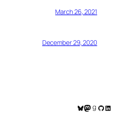
March 26, 2021
December 29, 2020
Bluesky
Mastodon
Goodreads
GitHub
LinkedI