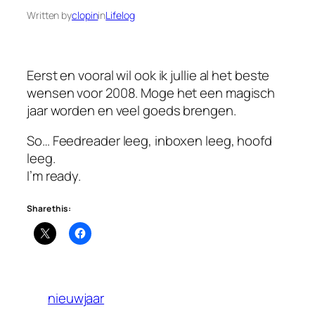
Written by
clopin
in
Lifelog
Eerst en vooral wil ook ik jullie al het beste
wensen voor 2008. Moge het een magisch
jaar worden en veel goeds brengen.
So… Feedreader leeg, inboxen leeg, hoofd
leeg.
I’m ready.
Share this:
nieuwjaar