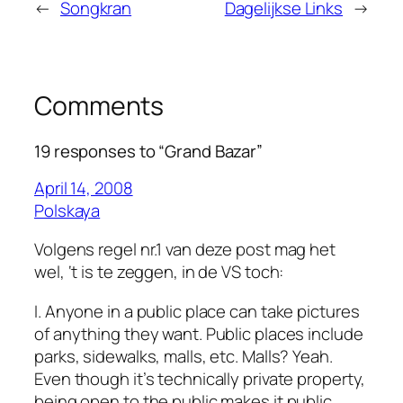
←
Songkran
Dagelijkse Links
→
Comments
19 responses to “Grand Bazar”
April 14, 2008
Polskaya
Volgens regel nr.1 van deze post mag het
wel, ‘t is te zeggen, in de VS toch:
I. Anyone in a public place can take pictures
of anything they want. Public places include
parks, sidewalks, malls, etc. Malls? Yeah.
Even though it’s technically private property,
being open to the public makes it public