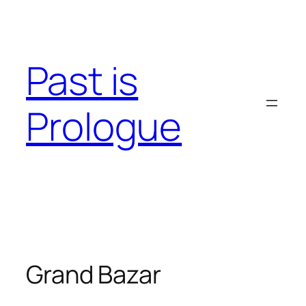
Skip
to
content
Past is
Prologue
Grand Bazar