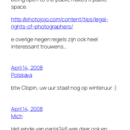
space.
http://photojojo.com/content/tips/legal-
rights-of-photographers/
e overige negen regels zijn ook heel
interessant trouwens…
April 14, 2008
Polskaya
btw Clopin, uw uur staat nog op winteruur :)
April 14, 2008
Mich
Het einde van paola246 was daar ook en