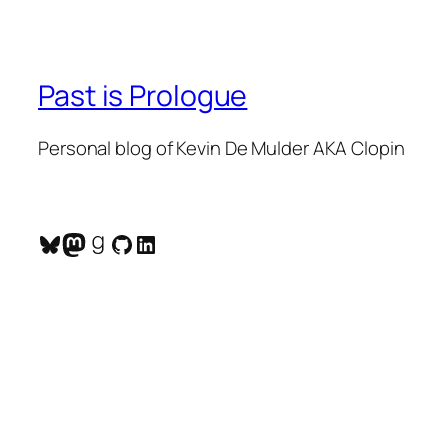
Past is Prologue
Personal blog of Kevin De Mulder AKA Clopin
Bluesky
Mastodon
Goodreads
GitHub
LinkedIn