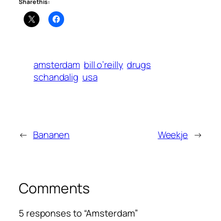
Share this:
amsterdam
bill o’reilly
drugs
schandalig
usa
←
Bananen
Weekje
→
Comments
5 responses to “Amsterdam”