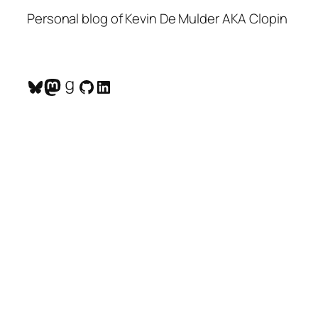
Personal blog of Kevin De Mulder AKA Clopin
Bluesky
Mastodon
Goodreads
GitHub
LinkedIn