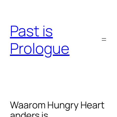
Skip
to
content
Past is
Prologue
Waarom Hungry Heart
anders is