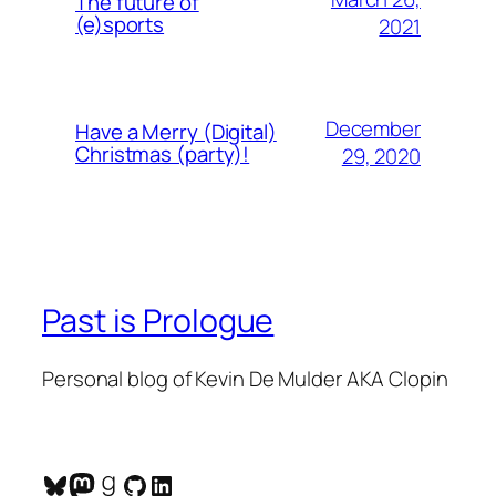
The future of
(e)sports
2021
December
Have a Merry (Digital)
Christmas (party)!
29, 2020
Past is Prologue
Personal blog of Kevin De Mulder AKA Clopin
Bluesky
Mastodon
Goodreads
GitHub
LinkedIn