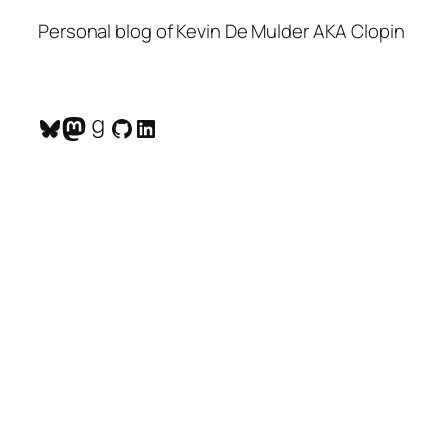
Personal blog of Kevin De Mulder AKA Clopin
Bluesky
Mastodon
Goodreads
GitHub
LinkedIn