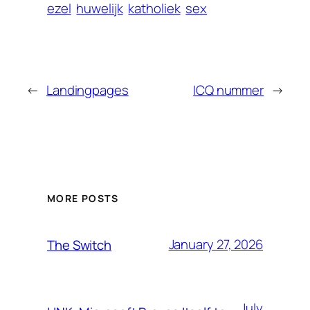
ezel
huwelijk
katholiek
sex
←
Landingpages
ICQ nummer
→
MORE POSTS
January 27, 2026
The Switch
July