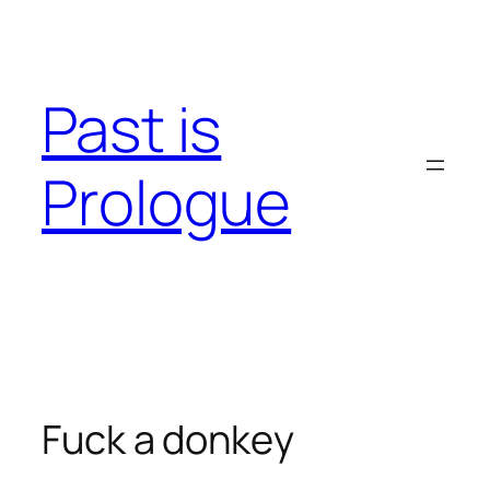
Skip
to
content
Past is
Prologue
Fuck a donkey