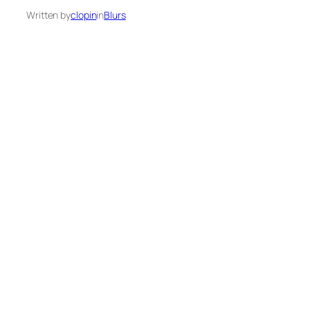
Written by
clopin
in
Blurs