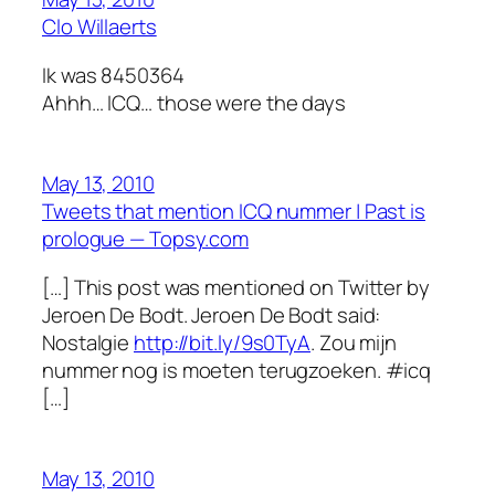
Clo Willaerts
Ik was 8450364
Ahhh… ICQ… those were the days
May 13, 2010
Tweets that mention ICQ nummer | Past is
prologue — Topsy.com
[…] This post was mentioned on Twitter by
Jeroen De Bodt. Jeroen De Bodt said:
Nostalgie
http://bit.ly/9s0TyA
. Zou mijn
nummer nog is moeten terugzoeken. #icq
[…]
May 13, 2010