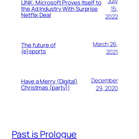
July
LINK: Microsoft Proves Itself to
15,
the Ad Industry With Surprise
Netflix Deal
2022
March 26,
The future of
(e)sports
2021
December
Have a Merry (Digital)
Christmas (party)!
29, 2020
Past is Prologue