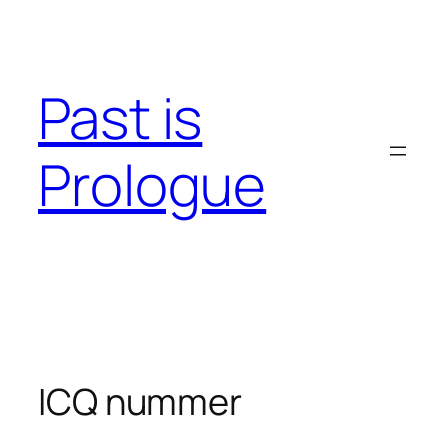
Skip
to
content
Past is
Prologue
ICQ nummer