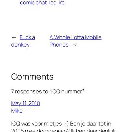
comic chat
icq
irc
←
Fuck a
A Whole Lotta Mobile
donkey
Phones
→
Comments
7 responses to “ICQ nummer”
May 11, 2010
Mike
ICQ was voor mietjes ;-) Ben je daar tot in
2005 mee doorgegaan? Ik ben daar denk ik