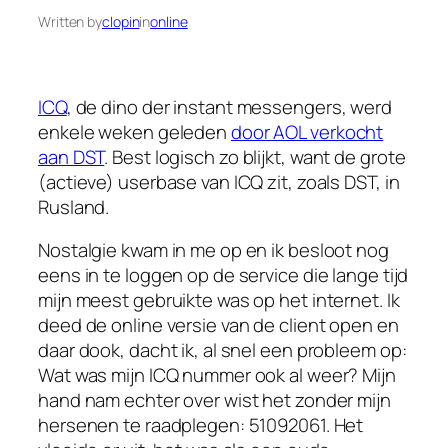
Written by
clopin
in
online
ICQ
, de dino der instant messengers, werd
enkele weken geleden
door AOL verkocht
aan DST
. Best logisch zo blijkt, want de grote
(actieve) userbase van ICQ zit, zoals DST, in
Rusland.
Nostalgie kwam in me op en ik besloot nog
eens in te loggen op de service die lange tijd
mijn meest gebruikte was op het internet. Ik
deed de online versie van de client open en
daar dook, dacht ik, al snel een probleem op:
Wat was mijn ICQ nummer ook al weer? Mijn
hand nam echter over wist het zonder mijn
hersenen te raadplegen: 51092061. Het