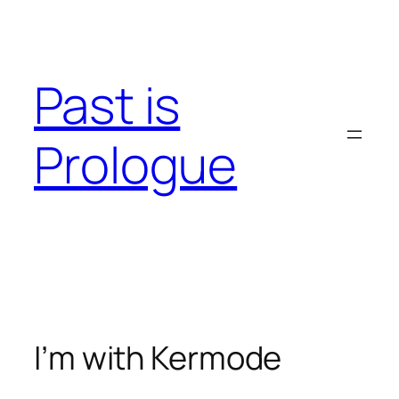
Skip
to
content
Past is
Prologue
I’m with Kermode