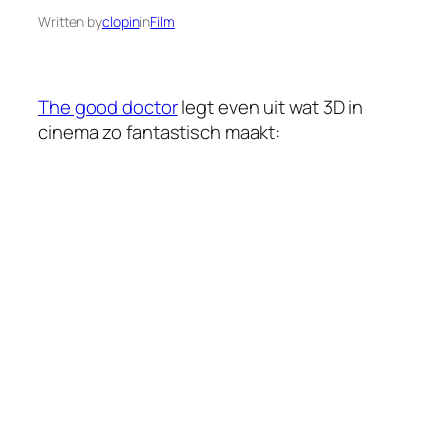
Written by
clopin
in
Film
The good doctor
legt even uit wat 3D in
cinema zo fantastisch maakt: