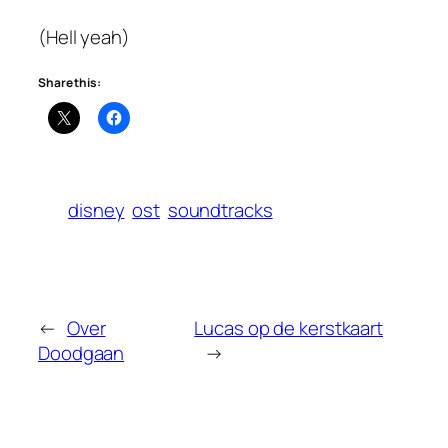
(Hell yeah)
Share this:
disney
ost
soundtracks
←
Over
Lucas op de kerstkaart
Doodgaan
→