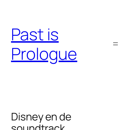
Skip
to
content
Past is
Prologue
Disney en de
soundtrack