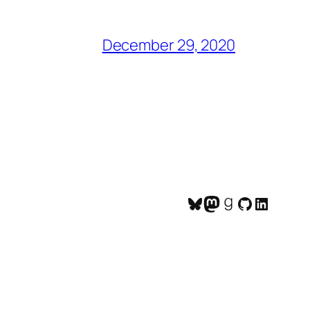
December 29, 2020
Bluesky
Mastodon
Goodreads
GitHub
LinkedI