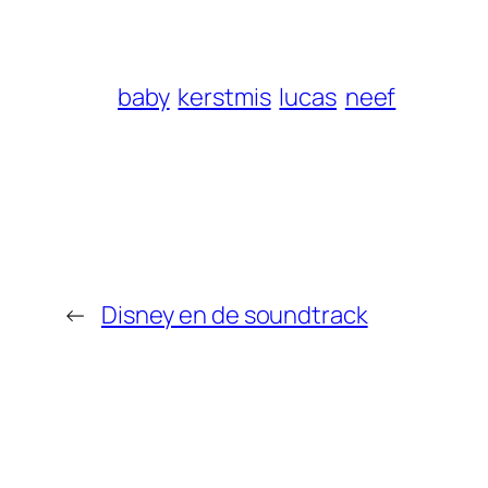
baby
kerstmis
lucas
neef
←
Disney en de soundtrack