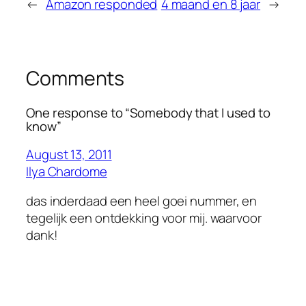
←
Amazon responded
4 maand en 8 jaar
→
Comments
One response to “Somebody that I used to
know”
August 13, 2011
Ilya Chardome
das inderdaad een heel goei nummer, en
tegelijk een ontdekking voor mij. waarvoor
dank!