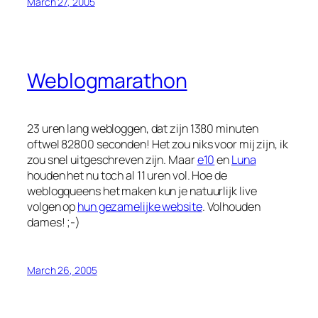
March 27, 2005
Weblogmarathon
23 uren lang webloggen, dat zijn 1380 minuten
oftwel 82800 seconden! Het zou niks voor mij zijn, ik
zou snel uitgeschreven zijn. Maar
e10
en
Luna
houden het nu toch al 11 uren vol. Hoe de
weblogqueens het maken kun je natuurlijk live
volgen op
hun gezamelijke website
. Volhouden
dames! ;-)
March 26, 2005