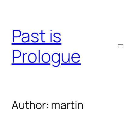
Skip
to
content
Past is
Prologue
Author:
martin