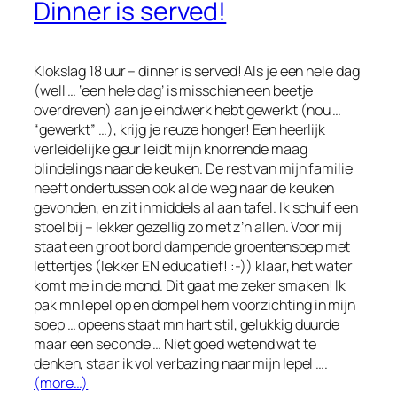
Dinner is served!
Klokslag 18 uur – dinner is served! Als je een hele dag
(well … ‘een hele dag’ is misschien een beetje
overdreven) aan je eindwerk hebt gewerkt (nou …
“gewerkt” …), krijg je reuze honger! Een heerlijk
verleidelijke geur leidt mijn knorrende maag
blindelings naar de keuken. De rest van mijn familie
heeft ondertussen ook al de weg naar de keuken
gevonden, en zit inmiddels al aan tafel. Ik schuif een
stoel bij – lekker gezellig zo met z’n allen. Voor mij
staat een groot bord dampende groentensoep met
lettertjes (lekker EN educatief! :-)) klaar, het water
komt me in de mond. Dit gaat me zeker smaken! Ik
pak mn lepel op en dompel hem voorzichting in mijn
soep … opeens staat mn hart stil, gelukkig duurde
maar een seconde … Niet goed wetend wat te
denken, staar ik vol verbazing naar mijn lepel ….
(more…)