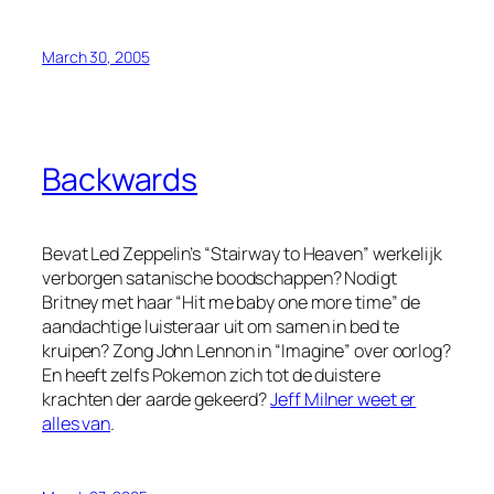
March 30, 2005
Backwards
Bevat Led Zeppelin’s “Stairway to Heaven” werkelijk
verborgen satanische boodschappen? Nodigt
Britney met haar “Hit me baby one more time” de
aandachtige luisteraar uit om samen in bed te
kruipen? Zong John Lennon in “Imagine” over oorlog?
En heeft zelfs Pokemon zich tot de duistere
krachten der aarde gekeerd?
Jeff Milner weet er
alles van
.