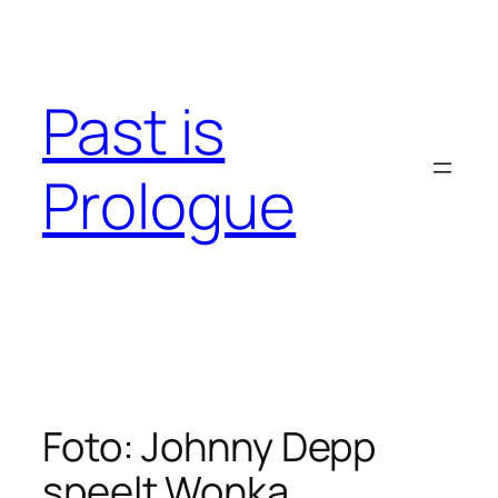
Skip
to
content
Past is
Prologue
Foto: Johnny Depp
speelt Wonka