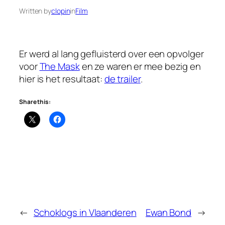
Written by
clopin
in
Film
Er werd al lang gefluisterd over een opvolger
voor
The Mask
en ze waren er mee bezig en
hier is het resultaat:
de trailer
.
Share this:
←
Schoklogs in Vlaanderen
Ewan Bond
→