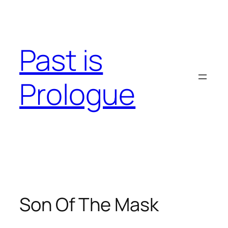
Skip
to
content
Past is
Prologue
Son Of The Mask