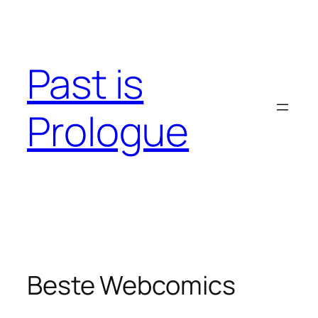
Skip
to
content
Past is
Prologue
Beste Webcomics