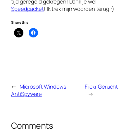
tijd geregeld gekregen! Dank je wel
Speedpacket
! Ik trek mijn woorden terug :)
Share this:
←
Microsoft Windows
Flickr Gerucht
AntiSpyware
→
Comments