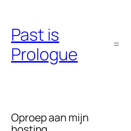
Skip
to
content
Past is
Prologue
Oproep aan mijn
hosting