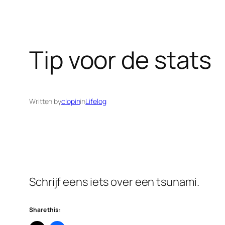
Tip voor de stats
Written by
clopin
in
Lifelog
Schrijf eens iets over een tsunami.
Share this: