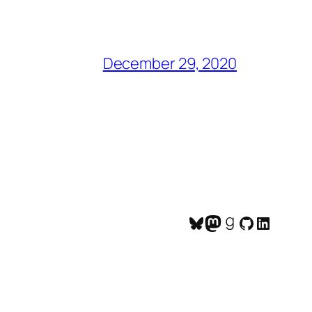
December 29, 2020
Bluesky
Mastodon
Goodreads
GitHub
LinkedI