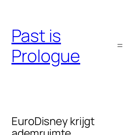
Skip
to
content
Past is
Prologue
EuroDisney krijgt
ademruimte