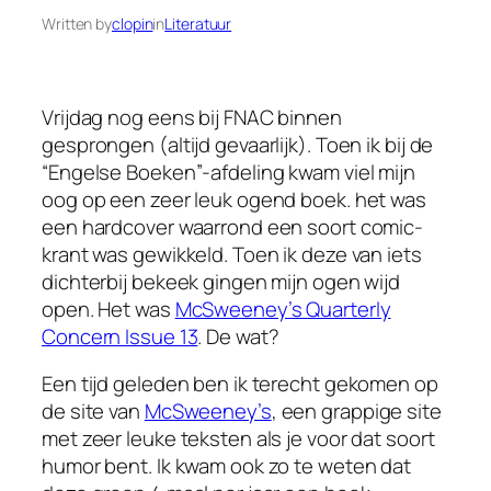
Written by
clopin
in
Literatuur
Vrijdag nog eens bij FNAC binnen
gesprongen (altijd gevaarlijk). Toen ik bij de
“Engelse Boeken”-afdeling kwam viel mijn
oog op een zeer leuk ogend boek. het was
een hardcover waarrond een soort comic-
krant was gewikkeld. Toen ik deze van iets
dichterbij bekeek gingen mijn ogen wijd
open. Het was
McSweeney’s Quarterly
Concern Issue 13
. De wat?
Een tijd geleden ben ik terecht gekomen op
de site van
McSweeney’s
, een grappige site
met zeer leuke teksten als je voor dat soort
humor bent. Ik kwam ook zo te weten dat