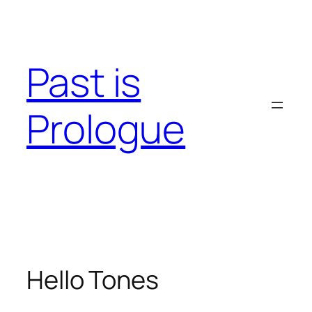
Skip
to
content
Past is
Prologue
Hello Tones