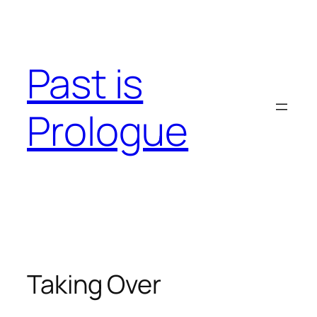
Skip
to
content
Past is
Prologue
Taking Over