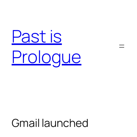
Skip
to
content
Past is
Prologue
Gmail launched