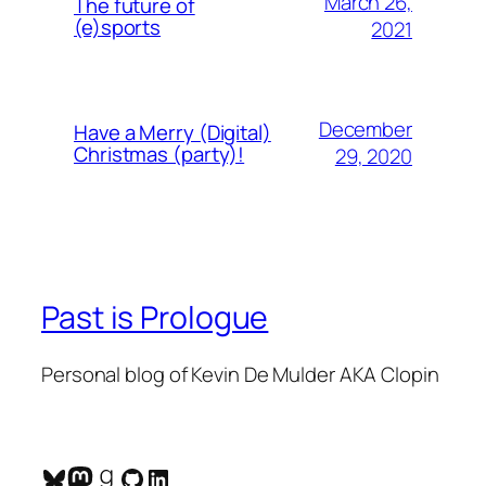
March 26,
The future of
(e)sports
2021
December
Have a Merry (Digital)
Christmas (party)!
29, 2020
Past is Prologue
Personal blog of Kevin De Mulder AKA Clopin
Bluesky
Mastodon
Goodreads
GitHub
LinkedIn