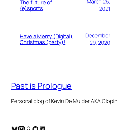
March 26,
The future of
(e)sports
2021
December
Have a Merry (Digital)
Christmas (party)!
29, 2020
Past is Prologue
Personal blog of Kevin De Mulder AKA Clopin
Bluesky
Mastodon
Goodreads
GitHub
LinkedIn