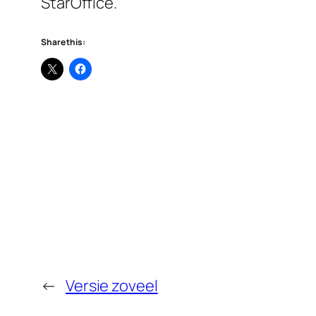
StarOffice.
Share this:
←
Versie zoveel