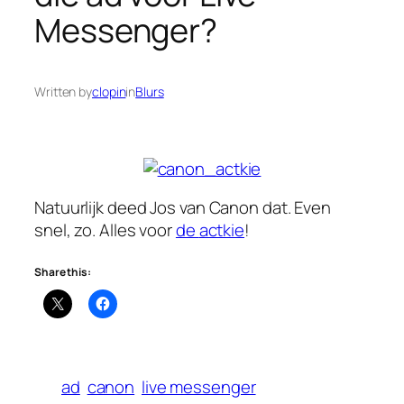
Messenger?
Written by
clopin
in
Blurs
Natuurlijk deed Jos van Canon dat. Even
snel, zo. Alles voor
de
actkie
!
Share this:
ad
canon
live messenger