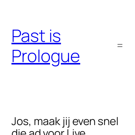
Skip
to
content
Past is
Prologue
Jos, maak jij even snel
die ad voor Live