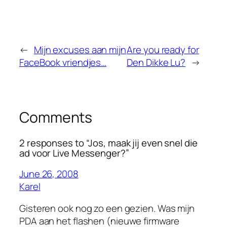
←
Mijn excuses aan mijn
Are you ready for
FaceBook vriendjes…
Den Dikke Lu?
→
Comments
2 responses to “Jos, maak jij even snel die
ad voor Live Messenger?”
June 26, 2008
Karel
Gisteren ook nog zo een gezien. Was mijn
PDA aan het flashen
(nieuwe firmware