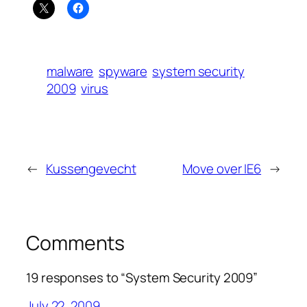
malware
spyware
system security
2009
virus
←
Kussengevecht
Move over IE6
→
Comments
19 responses to “System Security 2009”
July 22, 2009