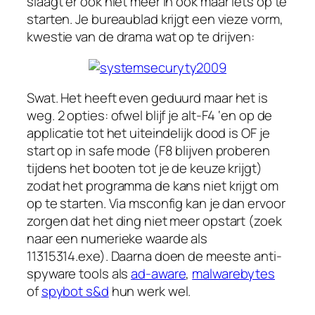
slaagt er ook niet meer in ook maar iets op te
starten. Je bureaublad krijgt een vieze vorm,
kwestie van de drama wat op te drijven:
Swat. Het heeft even geduurd maar het is
weg. 2 opties: ofwel blijf je alt-F4 ‘en op de
applicatie tot het uiteindelijk dood is OF je
start op in safe mode (F8 blijven proberen
tijdens het booten tot je de keuze krijgt)
zodat het programma de kans niet krijgt om
op te starten. Via msconfig kan je dan ervoor
zorgen dat het ding niet meer opstart (zoek
naar een numerieke waarde als
11315314.exe). Daarna doen de meeste anti-
spyware tools als
ad-aware
,
malwarebytes
of
spybot s&d
hun werk wel.