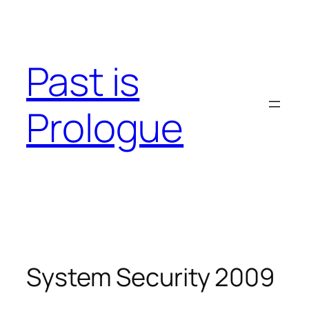
Skip
to
content
Past is
Prologue
System Security 2009