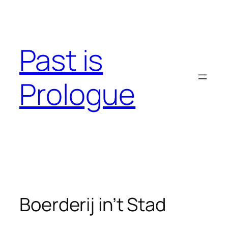
Skip
to
content
Past is
Prologue
Boerderij in’t Stad