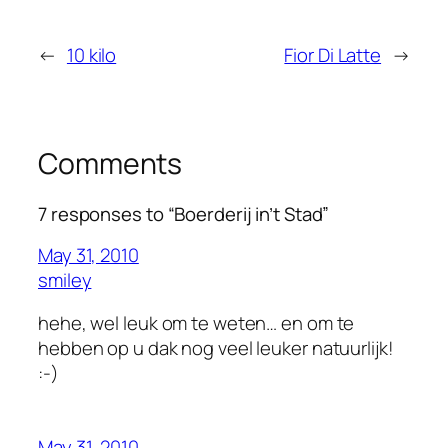
←
10 kilo
Fior Di Latte
→
Comments
7 responses to “Boerderij in’t Stad”
May 31, 2010
smiley
hehe, wel leuk om te weten… en om te
hebben op u dak nog veel leuker natuurlijk!
:-)
May 31, 2010