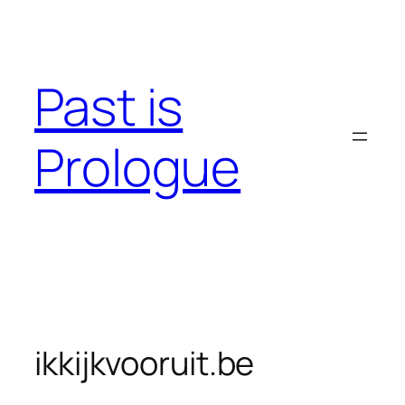
Skip
to
content
Past is
Prologue
ikkijkvooruit.be