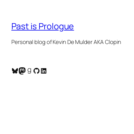
Past is Prologue
Personal blog of Kevin De Mulder AKA Clopin
Bluesky
Mastodon
Goodreads
GitHub
LinkedIn