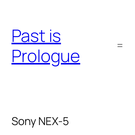
Skip
to
content
Past is
Prologue
Sony NEX-5