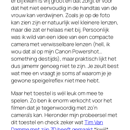
er bij kwam is vrij groot en dat zorgt er voor
dat het niet eenvoudig in de handtas van de
vrouw kan verdwijnen. Zoals je op de foto
kan zien zijn er natuurlijk wel kleinere lenzen,
maar die zat er helaas niet bij. Persoonlijk
was ik wild van een idee van een compacte
camera met verwisselbare lenzen (hell, ik
wou dat al op mijn Canon Powershot…
something destijds), maar praktisch lijkt het
dus jamemr genoeg niet te zijn. Je zeult best
wat mee en vraagt je soms af waarom je je
gewone speigelreflex niet mee hebt.
Maar het toestel is wél leuk om mee te
spelen. Zo ben ik enorm verkocht voor het
filmen dat je tegenwoordig met zo’n
camera’s kan. Hieronder mijn probeersel met
dit toestel en check zeker wat
Tim Van
Damme met zijn 7D heeft gemaakt
*kwijl*.