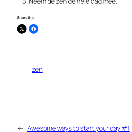
Neem de zen de hele dag mee.
Share this:
zen
←
Awesome ways to start your day #1