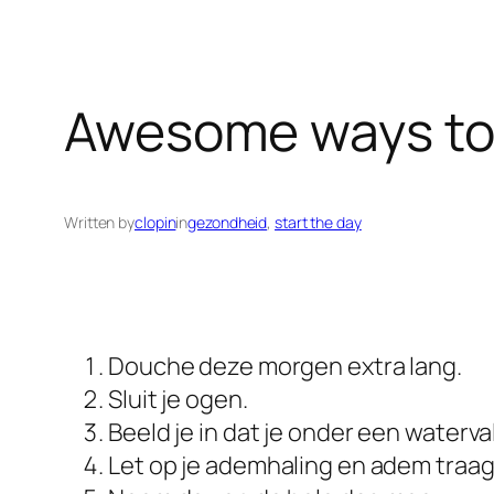
Awesome ways to 
Written by
clopin
in
gezondheid
, 
start the day
Douche deze morgen extra lang.
Sluit je ogen.
Beeld je in dat je onder een waterva
Let op je ademhaling en adem traag i