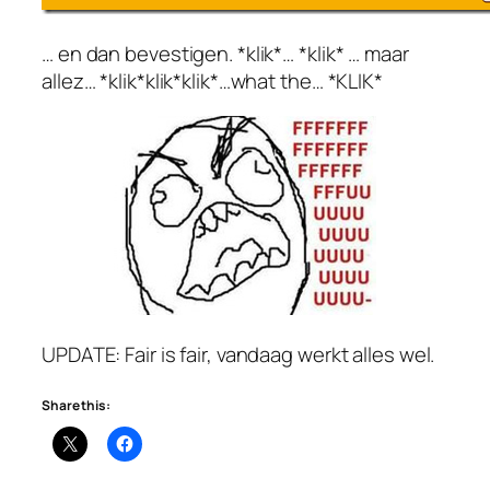
… en dan bevestigen. *klik*… *klik* … maar
allez… *klik*klik*klik*…what the… *KLIK*
UPDATE: Fair is fair, vandaag werkt alles wel.
Share this: