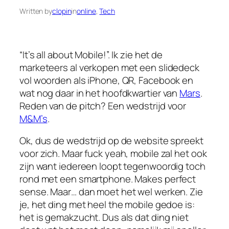
Written by
clopin
in
online
, 
Tech
“It’s all about Mobile!”. Ik zie het de
marketeers al verkopen met een slidedeck
vol woorden als iPhone, QR, Facebook en
wat nog daar in het hoofdkwartier van
Mars
.
Reden van de pitch? Een wedstrijd voor
M&M’s
.
Ok, dus de wedstrijd op de website spreekt
voor zich. Maar fuck yeah, mobile zal het ook
zijn want iedereen loopt tegenwoordig toch
rond met een smartphone. Makes perfect
sense. Maar… dan moet het wel werken. Zie
je, het ding met heel the mobile gedoe is:
het is gemakzucht. Dus als dat ding niet