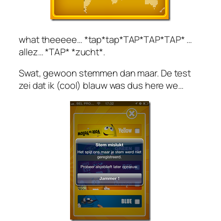
what theeeee… *tap*tap*TAP*TAP*TAP* …
allez… *TAP* *zucht*.
Swat, gewoon stemmen dan maar. De test
zei dat ik (cool) blauw was dus here we…