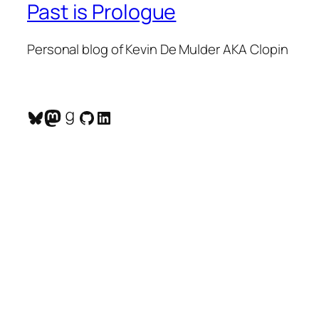
Past is Prologue
Personal blog of Kevin De Mulder AKA Clopin
Bluesky
Mastodon
Goodreads
GitHub
LinkedIn