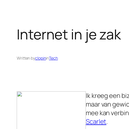
Internet in je zak
Written by
clopin
in
Tech
Ik kreeg een bi
maar van gewich
mee kan verbin
Scarlet
.