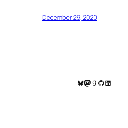
December 29, 2020
Bluesky
Mastodon
Goodreads
GitHub
LinkedI