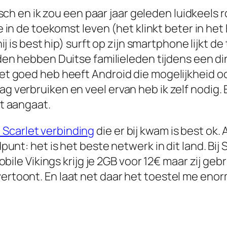
sch en ik zou een paar jaar geleden luidkeels 
in de toekomst leven (het klinkt beter in het 
j is best hip) surft op zijn smartphone lijkt d
n hebben Duitse familieleden tijdens een di
het goed heb heeft Android die mogelijkheid ook
ag verbruiken en veel ervan heb ik zelf nodig. 
ot aangaat.
 Scarlet verbinding
die er bij kwam is best ok
dpunt: het is het beste netwerk in dit land. Bij
 Mobile Vikings krijg je 2GB voor 12€ maar zij ge
ertoont. En laat net daar het toestel me enorm